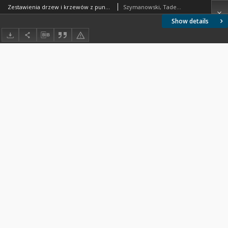
Zestawienia drzew i krzewów z punktu widzenia przyrodniczego
Szymanowski, Tadeusz
Show details