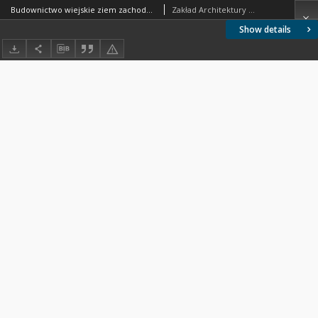
Budownictwo wiejskie ziem zachodnich : monograficzne opracowanie budownictwa ludowego Ziem Odzyskanych w małych regionach: Puszcza Jansborska, Powiat Skwierzyna, Powiat Szamotuły, Powiat Wrocław, Powiat Pyrzyce
Zakład Architektury Polskiej Politechniki Warszawskiej
Show details