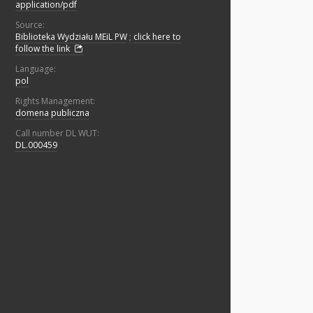
application/pdf
Source:
Biblioteka Wydziału MEiL PW
;
click here to
follow the link
Language:
pol
Rights Management:
domena publiczna
Call number DL WUT:
DL.000459