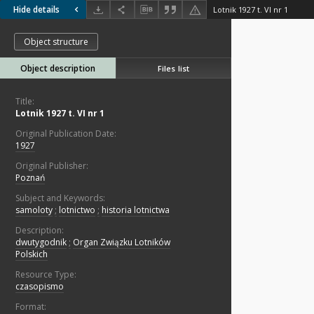
Hide details
Lotnik 1927 t. VI nr 1
Object structure
Object description
Files list
Title:
Lotnik 1927 t. VI nr 1
Original Publication Date:
1927
Original Publisher:
Poznań
Subject and Keywords:
samoloty
;
lotnictwo
;
historia lotnictwa
Description:
dwutygodnik
;
Organ Związku Lotników
Polskich
Resource Type:
czasopismo
Format: