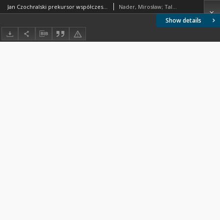
Jan Czochralski prekursor współczesnej elektroniki. Stulecie odkrycia metody krystalizacji
Nader, Mirosław; Talik, Ewa; Pajączkowska, Anna
Show details