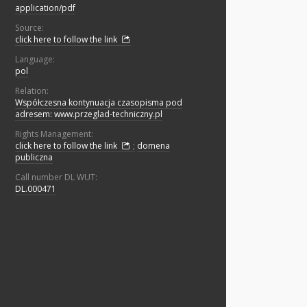
application/pdf
Source:
click here to follow the link
Language:
pol
Relation:
Współczesna kontynuacja czasopisma pod
adresem: www.przeglad-techniczny.pl
Rights Management:
click here to follow the link
;
domena
publiczna
Call number DL WUT:
DL.000471