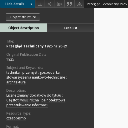
Hide details
Przegląd Techniczny 1925 
Object structure
Object description
Files list
Title:
Przegląd Techniczny 1925 nr 20-21
Original Publication Date:
1925
Subject and Keywords:
technika
;
przemysł
;
gospodarka
;
stowarzyszenia naukowo-techniczne
;
architektura
Description:
Liczne zmiany dodatków do tytułu
;
Częstotliwość różna
;
pełnotekstowe
przeszukiwanie informacji
Resource Type:
czasopismo
Format: