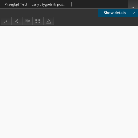
Przegląd Techniczny : tygodnik poświęcony sprawom techniki i przemysłu 1913 nr 31
Show details