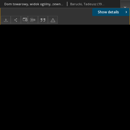
Dom towarowy, widok ogólny, zewnętrzny, Basildon, Anglia, Wielka Brytania
Barucki, Tadeusz (1922- ). Fotograf
Show details