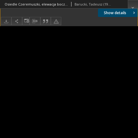
Osiedle Czeremuszki, elewacja boczna czterokondygnacyjnego budynku mieszkalnego, Moskwa, Rosja
Barucki, Tadeusz (1922- ). Fotograf
Show details