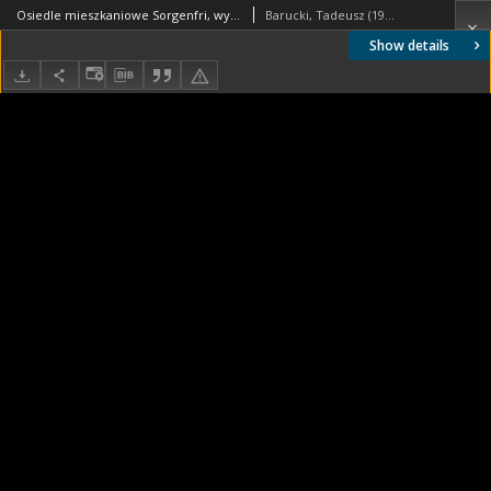
Osiedle mieszkaniowe Sorgenfri, wysokościowiec, fragment elewacji, Kopenhaga, Dania
Barucki, Tadeusz (1922- ). Fotograf
Show details