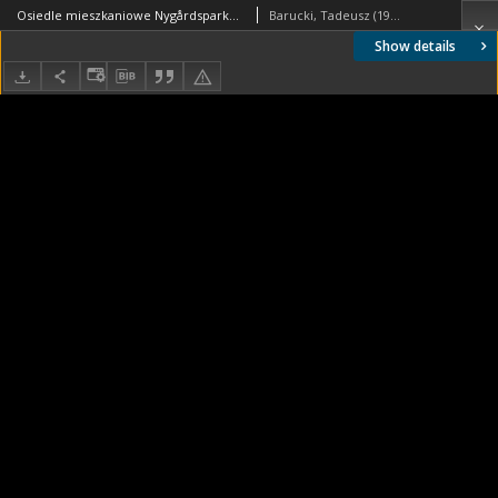
Osiedle mieszkaniowe Nygårdsparken, wysokościowiec z okrągłymi klatkami schodowymi, widok zewnętrzny, Kopenhaga, Dania
Barucki, Tadeusz (1922- ). Fotograf
Show details