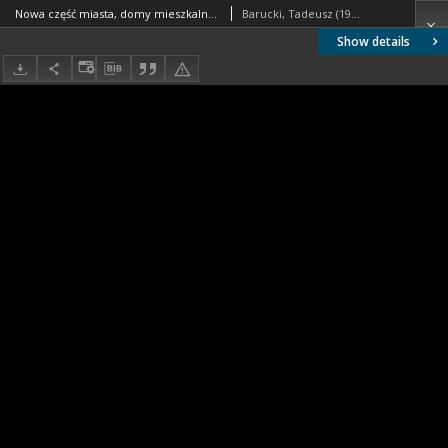
Nowa część miasta, domy mieszkalne w zabudowie szeregowej, widok od strony ulicy, Welwyn Garden City, Anglia, Wielka Brytania
Barucki, Tadeusz (1922- ). Fotograf
Show details