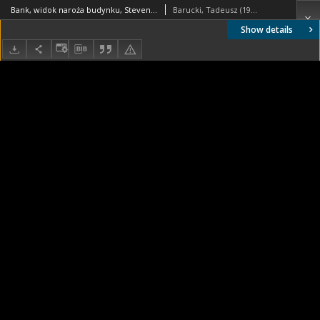
Bank, widok naroża budynku, Stevenage, Anglia, Wielka Brytania
Barucki, Tadeusz (1922- ). Fotograf
Show details