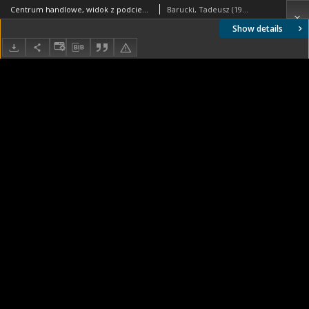
Centrum handlowe, widok z podcienia, Stevenage, Anglia, Wielka Brytania
Barucki, Tadeusz (1922- ). Fotograf
Show details