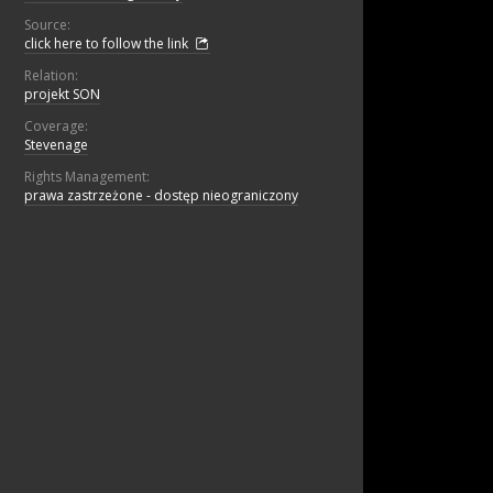
Source:
click here to follow the link
Relation:
projekt SON
Coverage:
Stevenage
Rights Management:
prawa zastrzeżone - dostęp nieograniczony