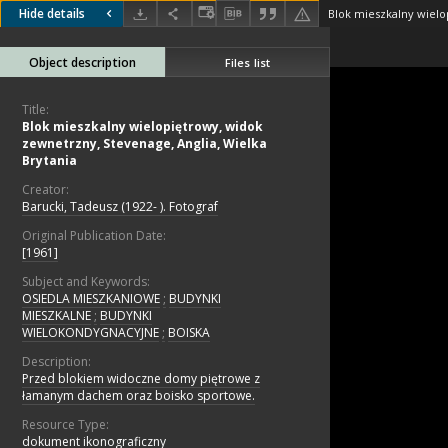
Hide details
Object description
Files list
Title:
Blok mieszkalny wielopiętrowy, widok
zewnetrzny, Stevenage, Anglia, Wielka
Brytania
Creator:
Barucki, Tadeusz (1922- ). Fotograf
Original Publication Date:
[1961]
Subject and Keywords:
OSIEDLA MIESZKANIOWE
;
BUDYNKI
MIESZKALNE
;
BUDYNKI
WIELOKONDYGNACYJNE
;
BOISKA
Description:
Przed blokiem widoczne domy piętrowe z
łamanym dachem oraz boisko sportowe.
Resource Type:
dokument ikonograficzny