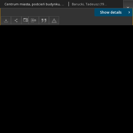
Centrum miasta, podcień budynku, Hemel Hempstead, Anglia, Wielka Brytania
Barucki, Tadeusz (1922- ). Fotograf
Show details