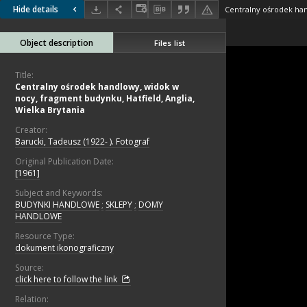
Hide details
Object description
Files list
Title:
Centralny ośrodek handlowy, widok w
nocy, fragment budynku, Hatfield, Anglia,
Wielka Brytania
Creator:
Barucki, Tadeusz (1922- ). Fotograf
Original Publication Date:
[1961]
Subject and Keywords:
BUDYNKI HANDLOWE
;
SKLEPY
;
DOMY
HANDLOWE
Resource Type:
dokument ikonograficzny
Source:
click here to follow the link
Relation: