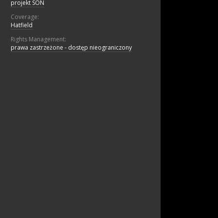
projekt SON
Coverage:
Hatfield
Rights Management:
prawa zastrzeżone - dostęp nieograniczony