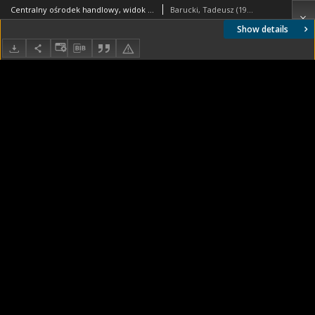
Centralny ośrodek handlowy, widok w nocy, fragment budynku, Hatfield, Anglia, Wielka Brytania
Barucki, Tadeusz (1922- ). Fotograf
Show details