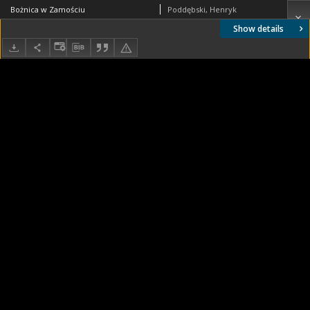
Bożnica w Zamościu
Poddębski, Henryk
Show details