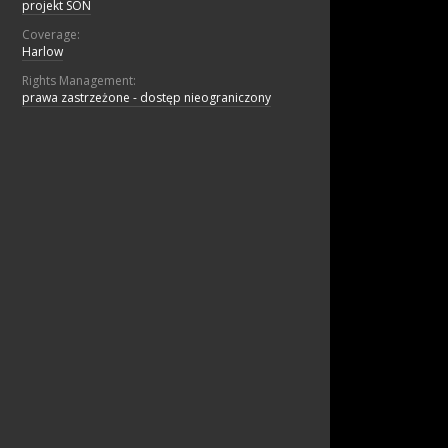
projekt SON
Coverage:
Harlow
Rights Management:
prawa zastrzeżone - dostęp nieograniczony