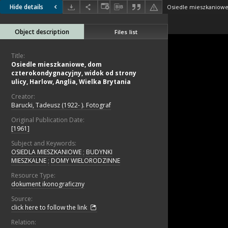
Hide details
Object description
Files list
Title:
Osiedle mieszkaniowe, dom
czterokondygnacyjny, widok od strony
ulicy, Harlow, Anglia, Wielka Brytania
Creator:
Barucki, Tadeusz (1922- ). Fotograf
Original Publication Date:
[1961]
Subject and Keywords:
OSIEDLA MIESZKANIOWE
;
BUDYNKI
MIESZKALNE
;
DOMY WIELORODZINNE
Resource Type:
dokument ikonograficzny
Source:
click here to follow the link
Relation: