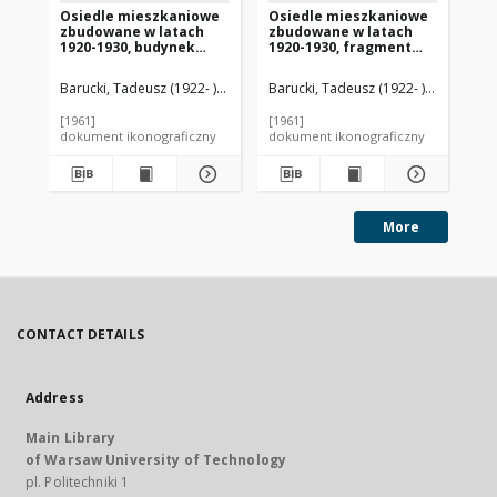
Osiedle mieszkaniowe
Osiedle mieszkaniowe
Fr
zbudowane w latach
zbudowane w latach
osi
1920-1930, budynek
1920-1930, fragment
An
mieszkalny
zabudowy, Amsterdam,
pięciokondygnacyjny,
Niderlandy
Barucki, Tadeusz (1922- ). Fotograf
Barucki, Tadeusz (1922- ). Fotograf
Bar
widok od strony ulicy,
Amsterdam, Niderlandy
[1961]
[1961]
[19
dokument ikonograficzny
dokument ikonograficzny
dok
More
CONTACT DETAILS
Address
Main Library
of Warsaw University of Technology
pl. Politechniki 1