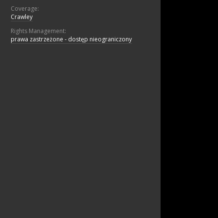
Coverage:
Crawley
Rights Management:
prawa zastrzeżone - dostęp nieograniczony