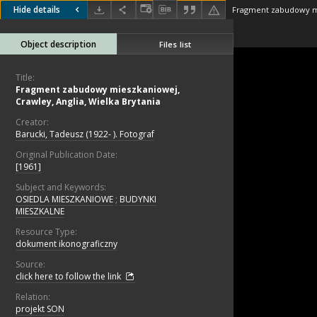
Hide details
Object description
Files list
Title:
Fragment zabudowy mieszkaniowej,
Crawley, Anglia, Wielka Brytania
Creator:
Barucki, Tadeusz (1922- ). Fotograf
Original Publication Date:
[1961]
Subject and Keywords:
OSIEDLA MIESZKANIOWE
;
BUDYNKI
MIESZKALNE
Resource Type:
dokument ikonograficzny
Source:
click here to follow the link
Relation:
projekt SON