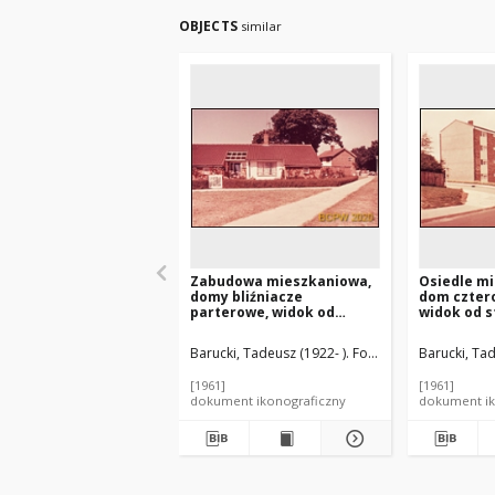
OBJECTS
similar
Zabudowa mieszkaniowa,
Osiedle m
domy bliźniacze
dom czter
parterowe, widok od
widok od st
strony uliczki dla pieszych,
Harlow, An
Crawley, Anglia, Wielka
Brytania
Barucki, Tadeusz (1922- ). Fotograf
Barucki, Tad
Brytania
[1961]
[1961]
dokument ikonograficzny
dokument ik