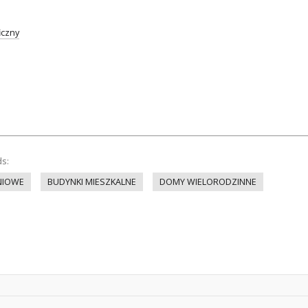
iczny
ds:
NIOWE
BUDYNKI MIESZKALNE
DOMY WIELORODZINNE