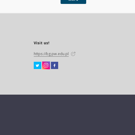
Visit us!
https://bg.pw.edu.pl