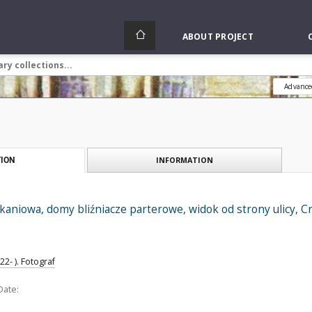
ABOUT PROJECT
Advance
INFORMATION
ION
niowa, domy bliźniacze parterowe, widok od strony ulicy, Cra
2- ). Fotograf
Date: