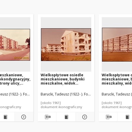
ieszkaniowe,
Wielkopłytowe osiedle
Wielkopłytowe 
okondygnacyjny,
mieszkaniowe, budynki
mieszkaniowe, 
rony ulicy,
mieszkalne, widok
mieszkalny, wi
glia, Wielka
zewnętrzny, Aarhus, Dania
zewnętrzny, Aar
eusz (1922- ). Fotograf
Barucki, Tadeusz (1922- ). Fotograf
Barucki, Tadeusz (
[około 1961]
[około 1961]
onograficzny
dokument ikonograficzny
dokument ikonogr