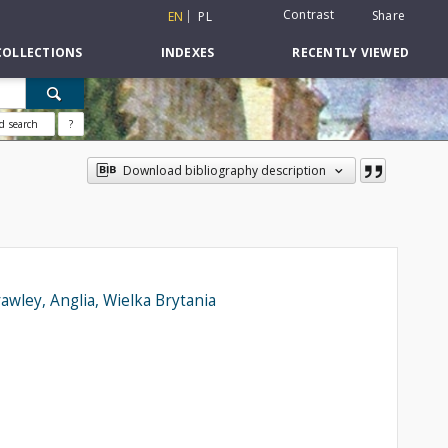
Contrast
Share
EN
PL
COLLECTIONS
INDEXES
RECENTLY VIEWED
d search
?
Download bibliography description
wley, Anglia, Wielka Brytania