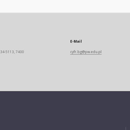
E-Mail
 234-5113, 7400
cyfr.bg@pw.edu.pl