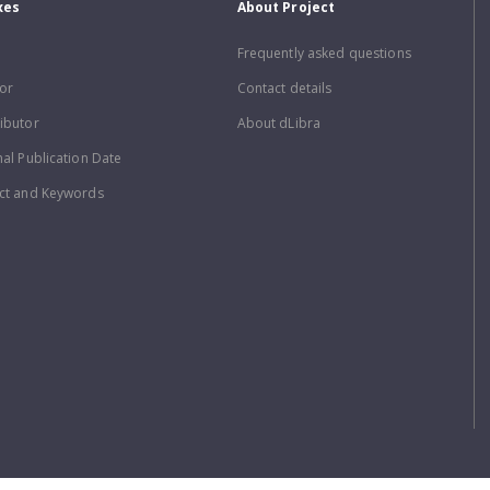
xes
About Project
Frequently asked questions
or
Contact details
ibutor
About dLibra
nal Publication Date
ct and Keywords