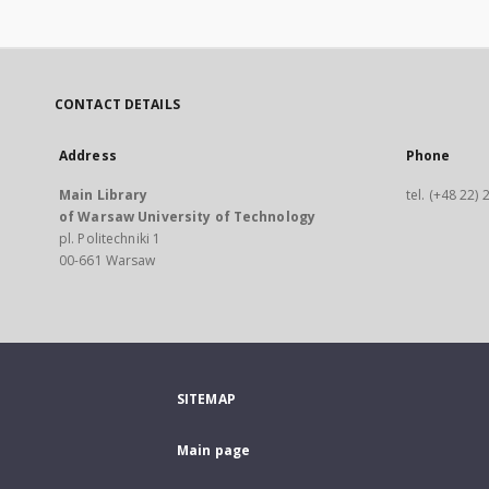
CONTACT DETAILS
Address
Phone
Main Library
tel. (+48 22)
of Warsaw University of Technology
pl. Politechniki 1
00-661 Warsaw
SITEMAP
Main page