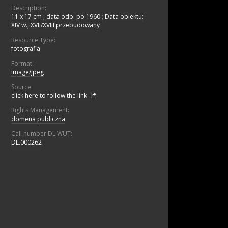
Description:
11 x 17 cm
;
data odb. po 1960
;
Data obiektu:
XIV w., XVII/XVIII przebudowany
Resource Type:
fotografia
Format:
image/jpeg
Source:
click here to follow the link
Rights Management:
domena publiczna
Call number DL WUT:
DL.000262