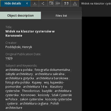
Hide details
Widok na klasztor cy
Object description
Files list
Title:
Widok na klasztor cystersów w
Koronowie
Creator:
Poddębski, Henryk
Original Publication Date:
1929
Subject and Keywords:
architektura polska
;
fotografia dokumentalna
;
zabytki architektury
;
architektura sakralna
;
architektura gotycka
;
architektura barokowa
;
fotografia polska
;
Kujawy
;
woj. kujawsko-
pomorskie
;
architektura 14 w.
;
klasztory
cystersów
;
Theodoricus
;
bazyliki
;
architektura
cysterska
;
Koronowo
;
kościoły
;
Szlak Cysterski
w Polsce
;
zakon cystersów
;
kościoły cystersów
;
cystersi
;
architektura ceglana
;
Polish
architecture