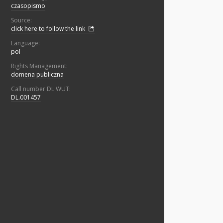
czasopismo
Source:
click here to follow the link
Language:
pol
Rights Management:
domena publiczna
Call number DL WUT:
DL.001457