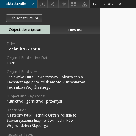
Hide details
Technik 1929 nr 8
Object structure
Object description
Files list
Title:
Technik 1929 nr 8
Original Publication Date:
1928-
Original Publisher:
Królewska Huta: Towarzystwo Dokształcania
Technicznego przy Polskiem Stow. Inżynierów i
Techników Woj. Śląskiego
Subject and Keywords:
hutnictwo
;
górnictwo
;
przemysł
Description:
Następny tytuł: Technik: Organ Polskiego
Stowarzyszenia Inżynierów i Techników
Województwa Śląskiego
Resource Type: