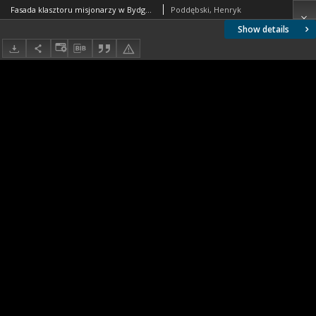
Fasada klasztoru misjonarzy w Bydgoszczy
Poddębski, Henryk
Show details