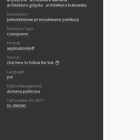
architektura gotycka
;
architektura krakowska
Description:
pełnotekstowe przeszukiwanie publikacji
Resource Type:
czasopismo
Format:
application/pdf
Source:
click here to follow the link
Language:
pol
Rights Management:
domena publiczna
Call number DL WUT:
DL.000260