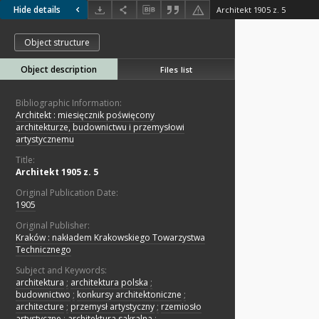
Hide details
Architekt 1905 z. 5
Object structure
Object description
Files list
Bibliographic Information:
Architekt : miesięcznik poświęcony
architekturze, budownictwu i przemysłowi
artystycznemu
Title:
Architekt 1905 z. 5
Original Publication Date:
1905
Original Publisher:
Kraków : nakładem Krakowskiego Towarzystwa
Technicznego
Subject and Keywords:
architektura
;
architektura polska
;
budownictwo
;
konkursy architektoniczne
;
architecture
;
przemysł artystyczny
;
rzemiosło
artystyczne
;
architektura sakralna
;