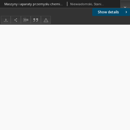
Maszyny i aparaty przemysłu chemicznego. Cz. 1
Niewiadomski, Stanisław (1895-1966).
Show details