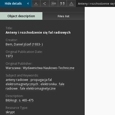
Hide details
Anteny i rozchodzenie się 
Object description
Files list
Title:
Anteny i rozchodzenie się fal radiowych
Creator:
Bem, Daniel Józef (1933- )
Original Publication Date:
1973
Original Publisher:
Warszawa : Wydawnictwa Naukowo-Techniczne
Subject and Keywords:
anteny radiowe
;
propagacja fal
elektromagnetycznych
;
elektronika
;
fale
radiowe
;
fale elektromagnetyczne
Description:
Bibliogr. s. 465-475
Resource Type:
skrypt