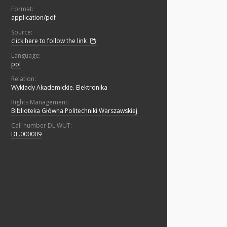
Format:
application/pdf
Source:
click here to follow the link
Language:
pol
Relation:
Wykłady Akademickie. Elektronika
Rights Management:
Biblioteka Główna Politechniki Warszawskiej
Call number DL WUT:
DL.000009