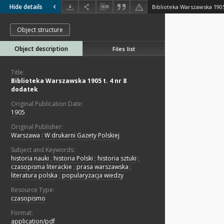
Hide details
Biblioteka Warszawska 1905
Object structure
Object description
Files list
Title:
Biblioteka Warszawska 1905 t. 4 nr 8
dodatek
Original Publication Date:
1905
Original Publisher:
Warszawa : W drukarni Gazety Polskiej
Subject and Keywords:
historia nauki
;
historia Polski
;
historia sztuki
;
czasopisma literackie
;
prasa warszawska
;
literatura polska
;
popularyzacja wiedzy
Resource Type:
czasopismo
Format:
application/pdf