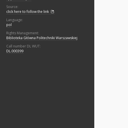
Source:
click here to follow the link
Language:
pol
Rights Management:
Biblioteka Główna Politechniki Warszawskiej
Call number DL WUT:
DL.000399