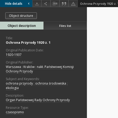
Hide details
Ochrona Przyrody 1920 z. 
Object structure
Object description
Files list
Title:
Ochrona Przyrody 1920 z. 1
Original Publication Date:
1920-1937
Original Publisher:
Warszawa : Kraków : nakł. Państwowej Komisji
Ochrony Przyrody
Subject and Keywords:
ochrona przyrody
;
ochrona środowiska
;
ekologia
Description:
Organ Państwowej Rady Ochrony Przyrody
Resource Type:
czasopismo