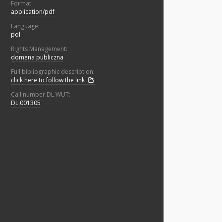
Format:
application/pdf
Language:
pol
Rights Management:
domena publiczna
Full bibliographic description:
click here to follow the link
Call number DL WUT:
DL.001305