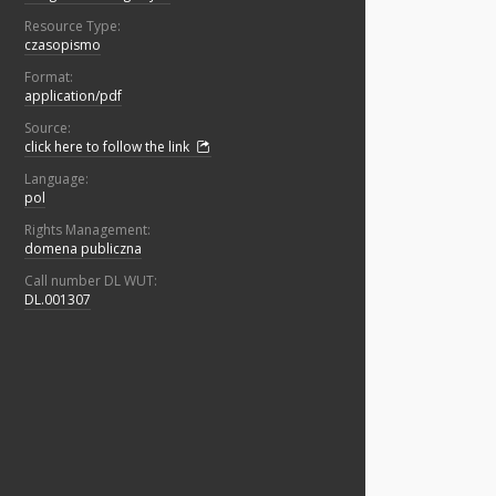
Resource Type:
czasopismo
Format:
application/pdf
Source:
click here to follow the link
Language:
pol
Rights Management:
domena publiczna
Call number DL WUT:
DL.001307