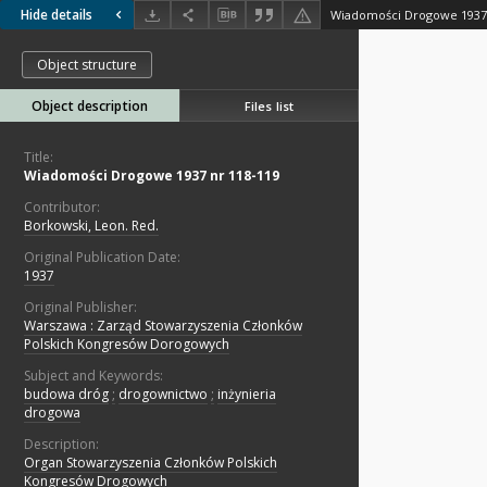
Hide details
Wiadomości Drogowe 1937 
Object structure
Object description
Files list
Title:
Wiadomości Drogowe 1937 nr 118-119
Contributor:
Borkowski, Leon. Red.
Original Publication Date:
1937
Original Publisher:
Warszawa : Zarząd Stowarzyszenia Członków
Polskich Kongresów Dorogowych
Subject and Keywords:
budowa dróg
;
drogownictwo
;
inżynieria
drogowa
Description:
Organ Stowarzyszenia Członków Polskich
Kongresów Drogowych