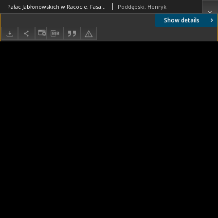
Pałac Jabłonowskich w Racocie. Fasada
Poddębski, Henryk
Show details