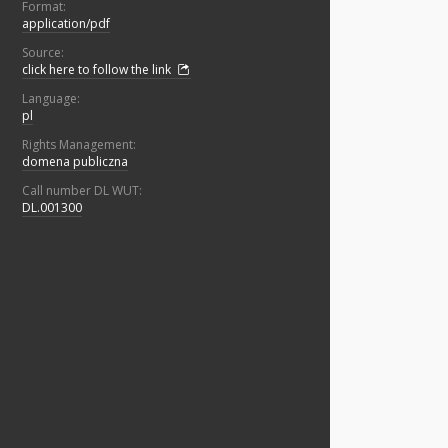
Format:
application/pdf
Source:
click here to follow the link
Language:
pl
Rights Management:
domena publiczna
Call number DL WUT:
DL.001300