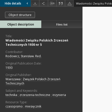
Hide details
Object structure
Object description
Files list
Title:
Wiadomości Związku Polskich Zrzeszeń
Technicznych 1930 nr 5
Contributor:
Rodowicz, Stanisław. Red.
Original Publication Date:
1930
Original Publisher:
Waeszawa : Związek Polskich Zrzeszeń
Technicznych
Subject and Keywords:
technika
;
zrzeszenia techniczne
;
inzynieria
Resource Type:
czasopismo
;
miesięcznik