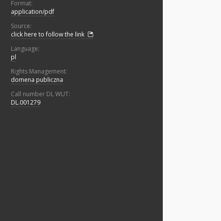
Format:
application/pdf
Source:
click here to follow the link
Language:
pl
Rights Management:
domena publiczna
Call number DL WUT:
DL.001279