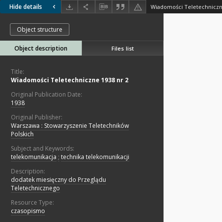
Hide details
Wiadomości Teletechniczn
Object structure
Object description
Files list
Title:
Wiadomości Teletechniczne 1938 nr 2
Original Publication Date:
1938
Original Publisher:
Warszawa : Stowarzyszenie Teletechników
Polskich
Subject and Keywords:
telekomunikacja
;
technika telekomunikacji
Description:
dodatek miesięczny do Przeglądu
Teletechnicznego
Resource Type:
czasopismo