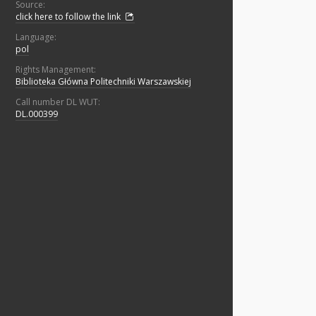
Source:
click here to follow the link
Language:
pol
Rights Management:
Biblioteka Główna Politechniki Warszawskiej
Call number DL WUT:
DL.000399