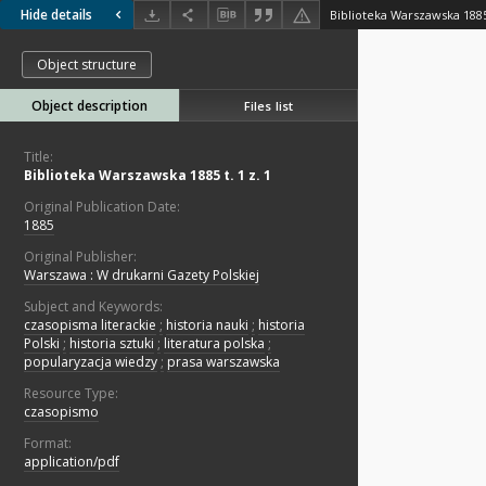
Hide details
Biblioteka Warszawska 1885 
Object structure
Object description
Files list
Title:
Biblioteka Warszawska 1885 t. 1 z. 1
Original Publication Date:
1885
Original Publisher:
Warszawa : W drukarni Gazety Polskiej
Subject and Keywords:
czasopisma literackie
;
historia nauki
;
historia
Polski
;
historia sztuki
;
literatura polska
;
popularyzacja wiedzy
;
prasa warszawska
Resource Type:
czasopismo
Format:
application/pdf