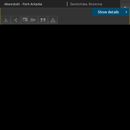
Akwedukt - Park Arkadia
Świdzińska, Bożenna
Show details