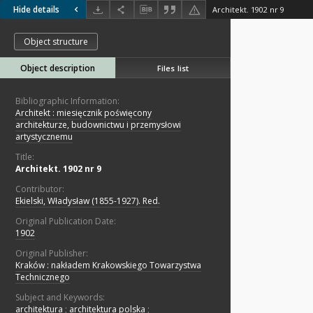
Hide details
Architekt. 1902 nr 9
Object structure
Object description
Files list
Bibliographic Information:
Architekt : miesięcznik poświęcony
architekturze, budownictwu i przemysłowi
artystycznemu
Title:
Architekt. 1902 nr 9
Contributor:
Ekielski, Władysław (1855-1927). Red.
Original Publication Date:
1902
Original Publisher:
Kraków : nakładem Krakowskiego Towarzystwa
Technicznego
Subject and Keywords:
architektura
;
architektura polska
;