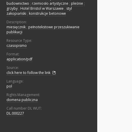
budownictwo
;
rzemiosło artystyczne
;
pleśnie
;
grzyby
;
Hotel Bristol w Warszawie
;
styl
zakopiański
;
konstrukcje betonowe
Description:
miesięcznik
;
pełnotekstowe przeszukiwanie
publikacji
Resource Type:
czasopismo
Format:
application/pdf
Source:
click here to follow the link
Language:
pol
Rights Management:
domena publiczna
Call number DL WUT:
DL.000227