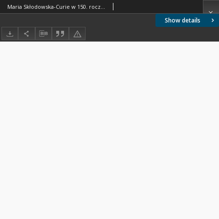
Maria Skłodowska-Curie w 150. rocznicę urodzin: odkrywanie ciekawe niesłychanie
Show details