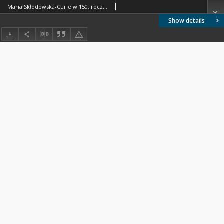
Maria Skłodowska-Curie w 150. rocznicę urodzin: odkrywanie ciekawe niesłychanie
Show details