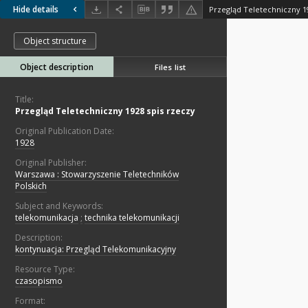
Hide details
Przegląd Teletechniczny 1
Object structure
Object description
Files list
Title:
Przegląd Teletechniczny 1928 spis rzeczy
Original Publication Date:
1928
Original Publisher:
Warszawa : Stowarzyszenie Teletechników
Polskich
Subject and Keywords:
telekomunikacja
;
technika telekomunikacji
Description:
kontynuacja: Przegląd Telekomunikacyjny
Resource Type:
czasopismo
Format: