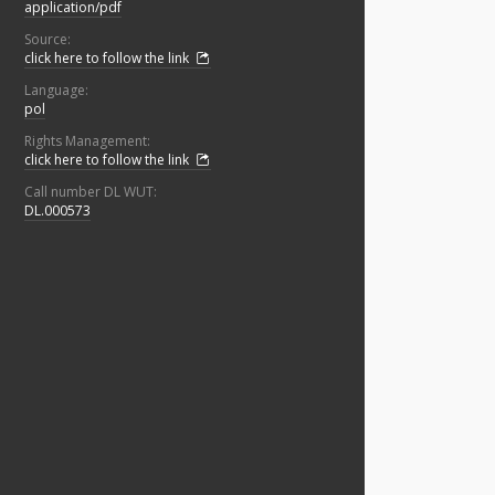
application/pdf
Source:
click here to follow the link
Language:
pol
Rights Management:
click here to follow the link
Call number DL WUT:
DL.000573