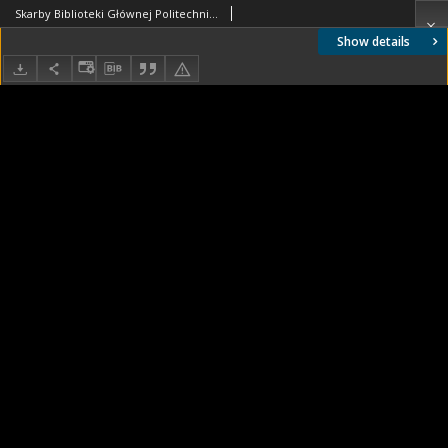
Skarby Biblioteki Głównej Politechniki Warszawskiej. Zbiory specjalne. Plansza tytułowa
Show details