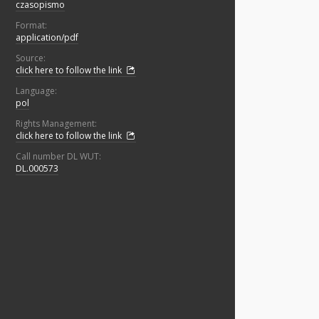
czasopismo
Format:
application/pdf
Source:
click here to follow the link
Language:
pol
Rights Management:
click here to follow the link
Call number DL WUT:
DL.000573