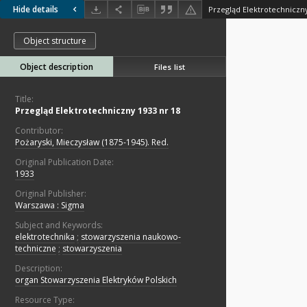
Hide details
Przegląd Elektrotechniczny
Object structure
Object description
Files list
Title:
Przegląd Elektrotechniczny 1933 nr 18
Contributor:
Pożaryski, Mieczysław (1875-1945). Red.
Original Publication Date:
1933
Original Publisher:
Warszawa : Sigma
Subject and Keywords:
elektrotechnika
;
stowarzyszenia naukowo-
techniczne
;
stowarzyszenia
Description:
organ Stowarzyszenia Elektryków Polskich
Resource Type: