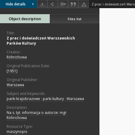
Hide details
Z prac i doświadczeń Wars
Object description
Files list
Title:
Z prac i doświadczeń Warszawskich
Parków Kultury
Creator:
Röhrichowa
Original Publication Date:
[1951]
Original Publisher:
Warszawa
Subject and Keywords:
parki krajobrazowe
;
parki kultury
;
Warszawa
Description:
Na s. tyt. informacja o autorze: mgr
Röhrichowa
Resource Type:
maszynopis