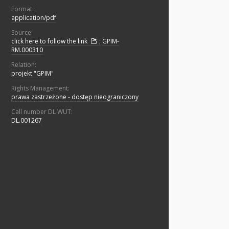
Format:
application/pdf
Source:
click here to follow the link
;
GPIM-
RM.000310
Relation:
projekt "GPIM"
Rights Management:
prawa zastrzeżone - dostęp nieograniczony
Call number DL WUT:
DL.001267