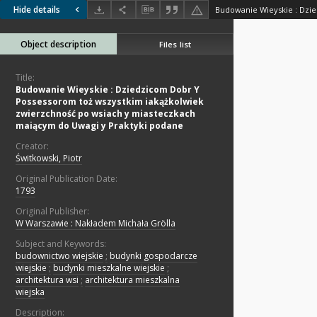
Hide details
Object description
Files list
Title:
Budowanie Wieyskie : Dziedzicom Dobr Y
Possessorom toż wszystkim iakążkolwiek
zwierzchność po wsiach y miasteczkach
maiącym do Uwagi y Praktyki podane
Creator:
Świtkowski, Piotr
Original Publication Date:
1793
Original Publisher:
W Warszawie : Nakładem Michała Grölla
Subject and Keywords:
budownictwo wiejskie
;
budynki gospodarcze
wiejskie
;
budynki mieszkalne wiejskie
;
architektura wsi
;
architektura mieszkalna
wiejska
Description: