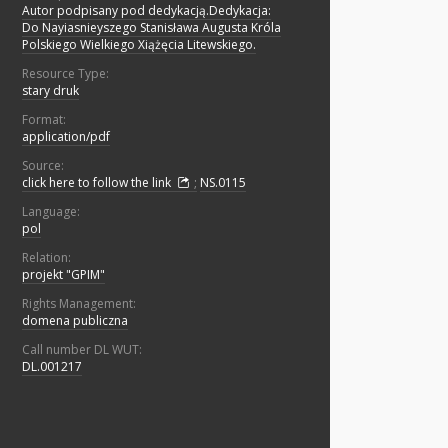
Autor podpisany pod dedykacją.Dedykacja:
Do Nayiasnieyszego Stanisława Augusta Króla
Polskiego Wielkiego Xiążęcia Litewskiego.
Resource Type:
stary druk
Format:
application/pdf
Source:
click here to follow the link
;
NS.0115
Language:
pol
Relation:
projekt "GPIM"
Rights Management:
domena publiczna
Call number DL WUT:
DL.001217