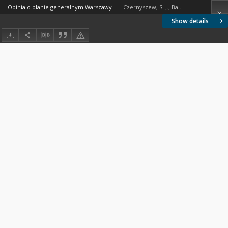
Opinia o planie generalnym Warszawy
Czernyszew, S. J.; Baburow, W. B.
Show details