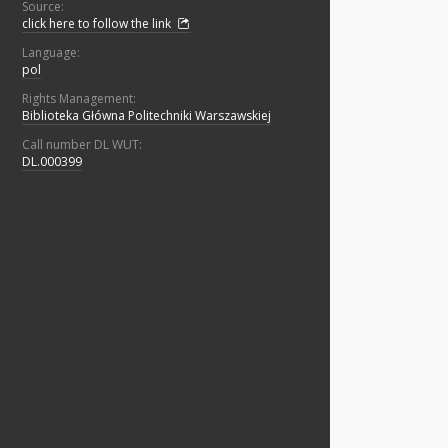
Source:
click here to follow the link
Language:
pol
Rights Management:
Biblioteka Główna Politechniki Warszawskiej
Call number DL WUT:
DL.000399