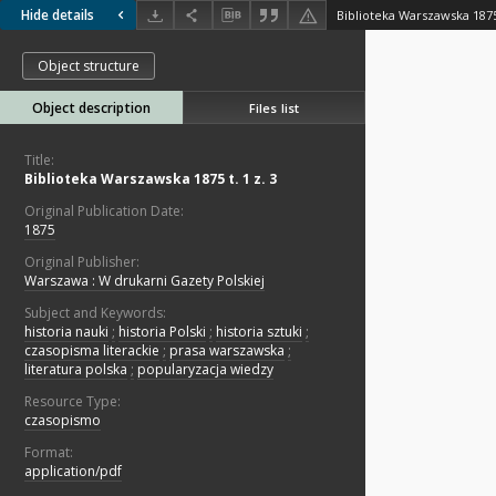
Hide details
Biblioteka Warszawska 1875 
Object structure
Object description
Files list
Title:
Biblioteka Warszawska 1875 t. 1 z. 3
Original Publication Date:
1875
Original Publisher:
Warszawa : W drukarni Gazety Polskiej
Subject and Keywords:
historia nauki
;
historia Polski
;
historia sztuki
;
czasopisma literackie
;
prasa warszawska
;
literatura polska
;
popularyzacja wiedzy
Resource Type:
czasopismo
Format:
application/pdf