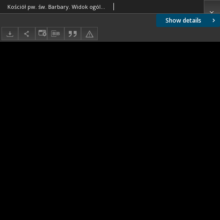
Kościół pw. św. Barbary. Widok ogólny od strony fasady bocznej z przed 1939 roku. Żarki
Show details