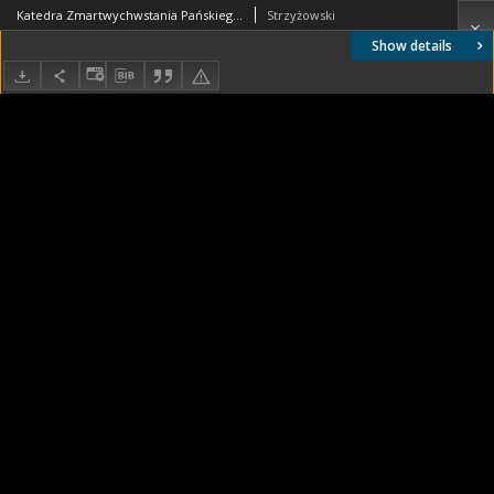
Katedra Zmartwychwstania Pańskiego i św. Tomasza Apostoła. Wnętrze. Widok od strony organów na fragment nawy głównej z przed 1939 roku. Zamość
Strzyżowski
Show details