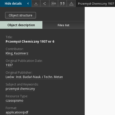
Hide details
Przemysł Chemiczny 1937 
Object structure
Object description
Files list
Title:
Przemysł Chemiczny 1937 nr 6
Contributor:
Kling, Kazimierz
Original Publication Date:
1937
Original Publisher:
Lwów : Inst. Badań Nauk. i Techn. Metan
Subject and Keywords:
przemysł chemiczny
Resource Type:
czasopismo
Format:
application/pdf