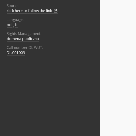
Source:
click here to follow the link
Language:
pol
;
fr
Rights Management:
domena publiczna
Call number DL WUT:
DL.001009